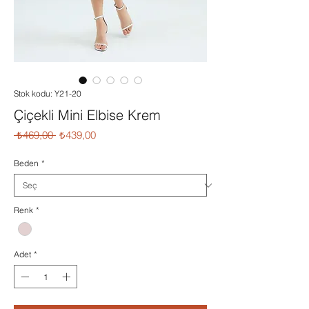
Stok kodu: Y21-20
Çiçekli Mini Elbise Krem
Normal
İndirimli
 ₺469,00 
₺439,00
Fiyat
Fiyat
Beden
*
Renk
*
Adet
*