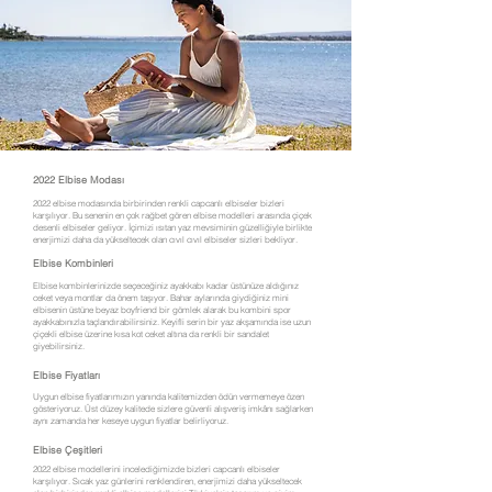
2022 Elbise Modası
2022 elbise modasında birbirinden renkli capcanlı elbiseler bizleri
karşılıyor. Bu senenin en çok rağbet gören elbise modelleri arasında çiçek
desenli elbiseler geliyor. İçimizi ısıtan yaz mevsiminin güzelliğiyle birlikte
enerjimizi daha da yükseltecek olan cıvıl cıvıl elbiseler sizleri bekliyor.
Elbise Kombinleri
Elbise kombinlerinizde seçeceğiniz ayakkabı kadar üstünüze aldığınız
ceket veya montlar da önem taşıyor. Bahar aylarında giydiğiniz mini
elbisenin üstüne beyaz boyfriend bir gömlek alarak bu kombini spor
ayakkabınızla taçlandırabilirsiniz. Keyifli serin bir yaz akşamında ise uzun
çiçekli elbise üzerine kısa kot ceket altına da renkli bir sandalet
giyebilirsiniz.
Elbise Fiyatları
Uygun elbise fiyatlarımızın yanında kalitemizden ödün vermemeye özen
gösteriyoruz. Üst düzey kalitede sizlere güvenli alışveriş imkânı sağlarken
aynı zamanda her keseye uygun fiyatlar belirliyoruz.
Elbise Çeşitleri
2022 elbise modellerini incelediğimizde bizleri capcanlı elbiseler
karşılıyor. Sıcak yaz günlerini renklendiren, enerjimizi daha yükseltecek