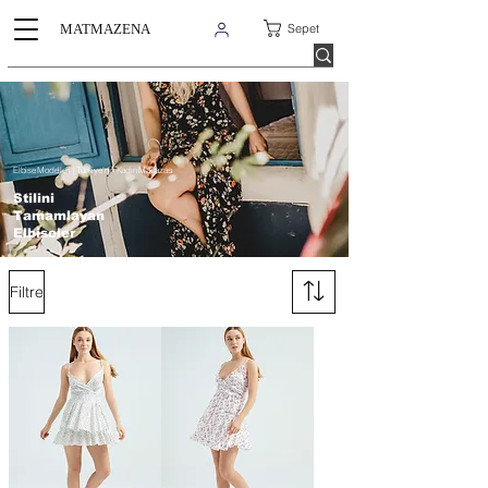
Sepet
MATMAZENA
Elbise Modelleri |
Türkiye'nin Kadın Mağazası
Stilini
Tamamlayan
Elbiseler
Filtre