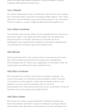
olan birbirinden renkli elbise modellerini Türkiye'nin tasarım ve giyim
mağazası Matmazena’da bulabilirsiniz.
Uzun Elbiseler
Her kadının dolabında yer alan uzun elbiseler rahat ve şık bir tarz yaratıyor.
Aynı zamanda kullanım açısından da oldukça rahatlık sağlıyor. Hem sokak
stiline hem de özel davetlere uygun şekilde tasarladığımız uzun elbiselere
Türkiye'nin tasarım ve giyim mağazası Matmazena’da ulaşabilirsiniz.
Uzun Elbise Kombinleri
Uzun elbiseler farklı kumaş, desen ve renk seçenekleriyle her mevsime ve
tarza uyum sağlar. Hem güzel görünmek isteyen hem de rahat olmak
isteyen kadınların ilk tercihleri arasında uzun elbiseler yer alıyor.
Sandaletlerle, spor ayakkabılarla, babetlerle ya da topuklu ayakkabılarla
uzun elbiselerinizi dilediğiniz gibi kombinleyebilirsiniz.
Midi Elbiseler
Midi boy elbiseler farklı renk ve tasarımlarla bu sezonda da yerini alıyor.
İster renkli sandalet veya terliklerle ister beyaz spor ayakkabılarla
kombinlediğinizde her ortama uyum sağlayacak midi elbiseleri sizler için
oluşturduğumuz koleksiyonumuzda inceleyebilirsiniz.
Midi Elbise Kombinleri
Midi elbiselerinizin en önemli tamamlayıcısı seçtiğiniz ayakkabı. Yaz
mevsiminde çiçekli midi elbisenizin altına istediğiniz renkte ince bantlı
minik topuklu bir terlik giyebilir, bahar aylarında beyaz renkli bir spor
ayakkabı ve ya kış mevsiminde topuklu deri bir çizme ile
tamamlayabilirsiniz. Midi elbise kombininizi en şık, en farkedilir kılmak için
ayakkabı seçiminize oldukça özen göstermelisiniz.
Midi Elbise Modası
Midi elbise de modası hiç geçmeyenlerden. Özellikle her geçen gün
tasarımlara eklenen daha farklı ve göz alıcı detaylar her parçayı daha da
dinamikleştirmekte. Bu sezonun modasında ise yırtmaçlı rengârenk midi