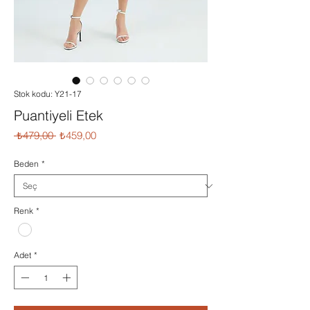
Stok kodu: Y21-17
Puantiyeli Etek
Normal
İndirimli
 ₺479,00 
₺459,00
Fiyat
Fiyat
Beden
*
Renk
*
Adet
*