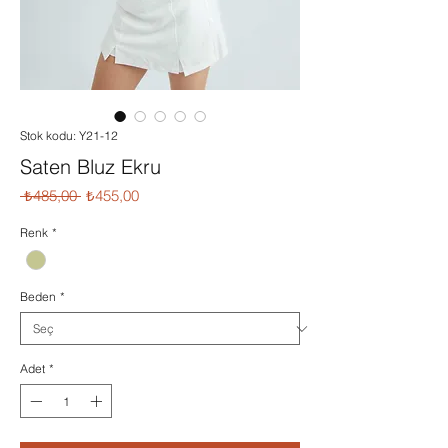
Stok kodu: Y21-12
Saten Bluz Ekru
Normal
İndirimli
 ₺485,00 
₺455,00
Fiyat
Fiyat
Renk
*
Beden
*
Adet
*